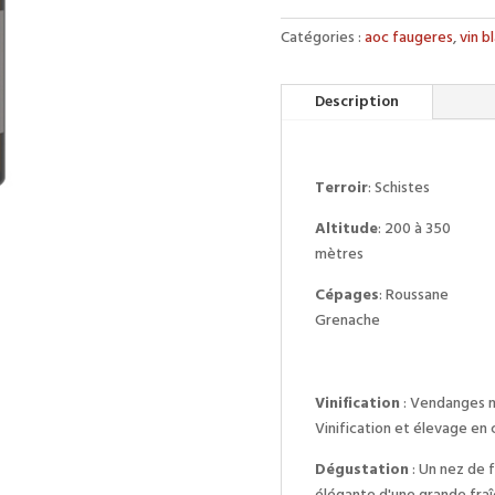
La
Liquière
Catégories :
aoc faugeres
,
vin b
Blanc
Description
Terroir
: Schistes
Altitude
: 200 à 350
mètres
Cépages
: Roussane
Grenache
Vinification
: Vendanges m
Vinification et élevage en 
Dégustation
: Un nez de f
élégante d'une grande fraî