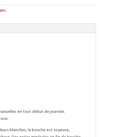
lanc
anuelles en tout début de journée.
cuve.
leurs blanches, la bouche est soyeuse,
cheur. Des notes minérales en fin de bouche,