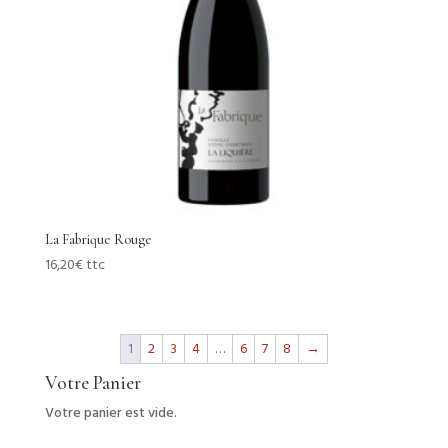
La Fabrique Rouge
16,20
€
ttc
1
2
3
4
…
6
7
8
→
Votre Panier
Votre panier est vide.