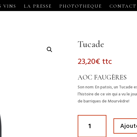
S VINS
LA PRESSE
PHOTOTHEQUE
CONTACT
Tucade
23,20
€
ttc
AOC FAUGÈRES
Son nom: En patois, un Tucade es
l’histoire de ce vin qui a vu le 
de barriques de Mourvèdre!
quantité
Ajout
de
Tucade