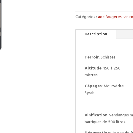
Catégories :
aoc faugeres
,
vin r
Description
Terroir
: Schistes
Altitude
: 150 à 250
mètres
Cépages
: Mourvèdre
Syrah
Vinification
: vendanges ma
barriques de 500 litres.
Dégustation
: Un nez de f