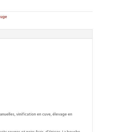
ouge
nuelles, vinification en cuve, élevage en
ruits rouges et noirs frais, d’épices. La bouche