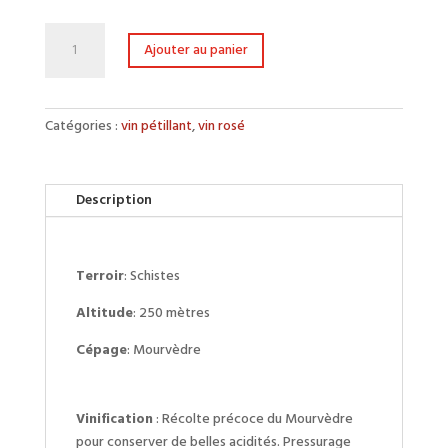
quantité
Ajouter au panier
de
Zézette
Catégories :
vin pétillant
,
vin rosé
Description
Terroir
: Schistes
Altitude
: 250 mètres
Cépage
: Mourvèdre
Vinification
: Récolte précoce du Mourvèdre
pour conserver de belles acidités. Pressurage