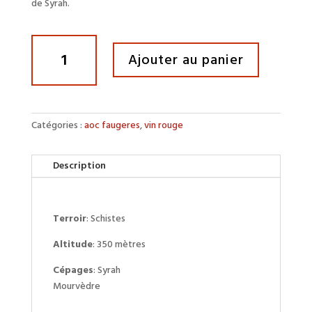
de Syrah.
quantité
Ajouter au panier
de
Les
Malpas
Catégories :
aoc faugeres
,
vin rouge
Description
Terroir
: Schistes
Altitude
: 350 mètres
Cépages
: Syrah
Mourvèdre