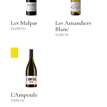
Les Malpas
Les Amandiers
Blanc
23,20
€
ttc
11,20
€
ttc
L’Ampoule
11,50
€
ttc